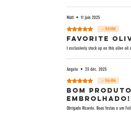
Matt
•
11 juin 2025
Noté 5 sur 5.
Vérifié
Favorite oli
I exclusively stock up on this olive oil 
Angelo
•
23 déc. 2025
Noté 5 sur 5.
Vérifié
Bom produto.
embrolhado!
Obrigado Ricardo. Boas festas e um Fel