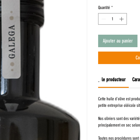
1
Quantité
*
Litre
Ajouter au panier
Co
le producteur
Cara
Cette huile d'olive est prod
petite entreprise oléicole si
Nos oliviers sont des variét
principalement en sec selon
Toutes nos procédures sont r