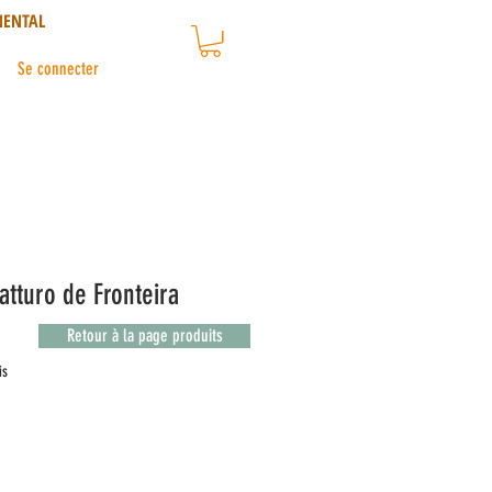
NENTAL
Se connecter
ratturo de Fronteira
Retour à la page produits
sur cinq étoiles selon 2 avis
is