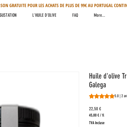
ISON GRATUITE POUR LES ACHATS DE PLUS DE 99€ AU PORTUGAL CONTI
GUSTATION
L'HUILE D'OLIVE
FAQ
More...
Huile d'olive T
Galega
La note est de 5.0 
5.0 | 2 av
Prix
22,50 €
45,00 €
/
1l
45,00 €
TVA Incluse
pour