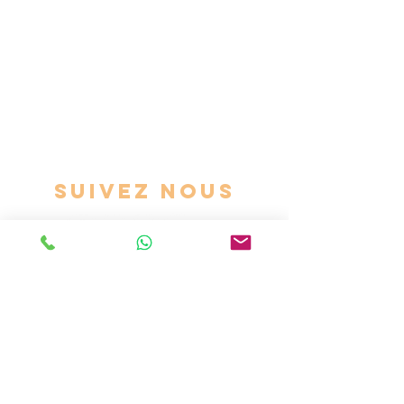
Service client
Modes de paiement
Conditions de livraison
Echanges et retours
Politique de confidentialité
Livre des plaintes
Programme de Fidélité
Suivez nous
Magasin certifié pour la vente de produits
biologiques par PT-BIO-04
Partenaires logistiques