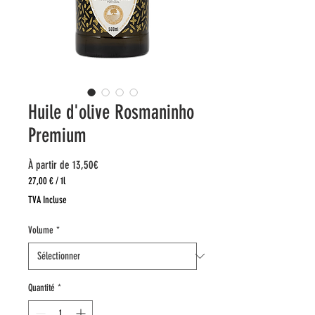
Huile d'olive Rosmaninho
Premium
Prix
À partir de
13,50€
promotionnel
27,00 €
/
1l
27,00 €
TVA Incluse
pour
1
Volume
*
Litre
Quantité
*