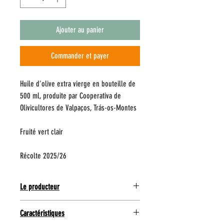
Ajouter au panier
Commander et payer
Huile d'olive extra vierge en bouteille de
500 ml, produite par Cooperativa de
Olivicultores de Valpaços, Trás-os-Montes
Fruité vert clair
Récolte 2025/26
Le producteur
Il y a une région à Trás-os-Montes, au nord-est du
Caractéristiques
Portugal, qui est bénie par la nature, entourée de