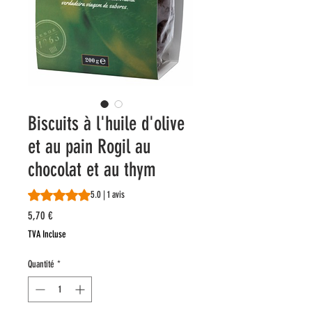
Biscuits à l'huile d'olive
et au pain Rogil au
chocolat et au thym
La note est de 5.0 sur cinq étoiles selon 1 avis
5.0 | 1 avis
Prix
5,70 €
TVA Incluse
Quantité
*