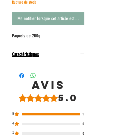
Rupture de stock
Me notifier lorsque cet article est disponible
Paquets de 200g
Caractéristiques
La gamme de gâteaux à l'huile d'olive de Pão do
Rogil contient des produits portugais artisanaux,
cuits au four à bois avec des saveurs de la Costa
Avis
Vicentina.
Cette version de Cupcakes à l'huile d'olive, au
5.0
Noté 5 sur 5.
chocolat et au thym est exotique et traditionnelle,
un voyage de saveurs dans un seul cupcake.
5
1
4
0
3
0