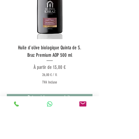
Huile d'olive biologique Quinta de S.
Huile d'olive Quinta do Co
Braz Premium AOP 500 ml
Prix promotionnel
À partir de
13,00 €
26,00 €
/
1l
2
TVA Incluse
6
,
0
Retour à la page produits
0
€
p
a
r
1
Termes & Conditions
L