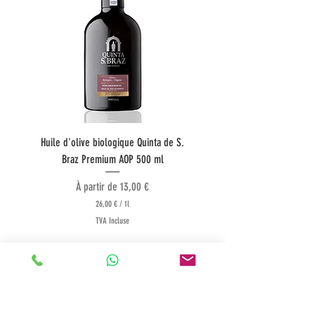
Huile d'olive biologique Quinta de S.
Huile d'olive Quinta do Co
Braz Premium AOP 500 ml
Prix promotionnel
À partir de
13,00 €
26,00 €
/
1l
2
TVA Incluse
6
,
0
Retour à la page produits
0
€
p
a