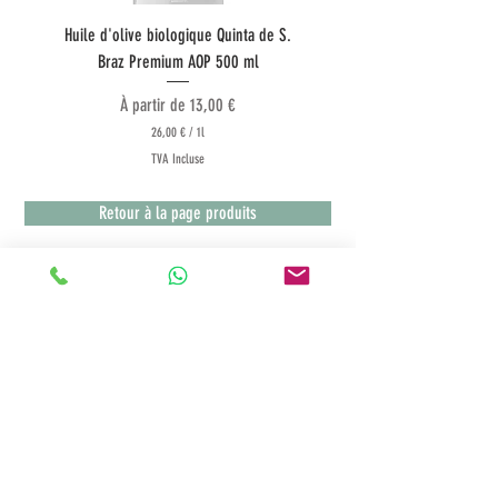
Huile d'olive biologique Quinta de S.
Huile d'olive Quinta do Co
Braz Premium AOP 500 ml
Prix promotionnel
À partir de
13,00 €
26,00 €
/
1l
2
TVA Incluse
6
,
0
Retour à la page produits
0
€
p
a
r
1
Termes & Conditions
L
i
Service client
t
r
Modes de paiement
e
Conditions de livraison
Echanges et retours