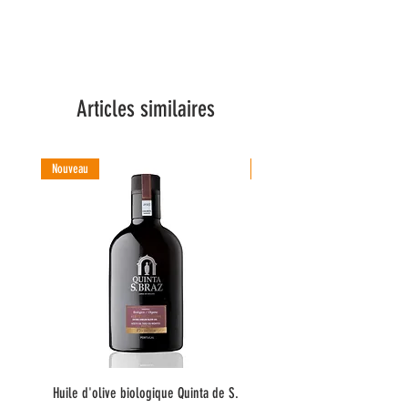
Articles similaires
Nouveau
Nouveau
Huile d'olive biologique Quinta de S.
Huile d'olive Quinta do Co