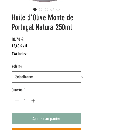
Huile d'Olive Monte de
Portugal Natura 250ml
Prix
10,70 €
42,80 €
/
1l
42,80 €
TVA Incluse
pour
1
Volume
*
Litre
Quantité
*
Ajouter au panier