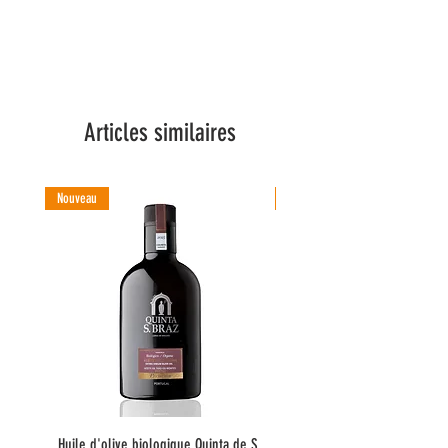
Articles similaires
Nouveau
Nouveau
Huile d'olive biologique Quinta de S.
Huile d'olive Quinta do Co