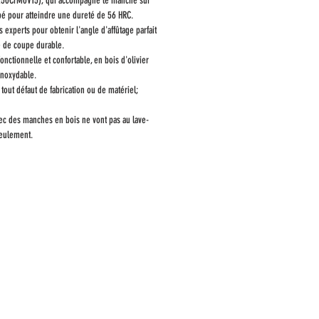
50CrMoV15), qui accompagne le manche sur
pé pour atteindre une dureté de 56 HRC.
s experts pour obtenir l'angle d'affûtage parfait
e de coupe durable.
ctionnelle et confortable, en bois d'olivier
 inoxydable.
 tout défaut de fabrication ou de matériel;
ec des manches en bois ne vont pas au lave-
seulement.