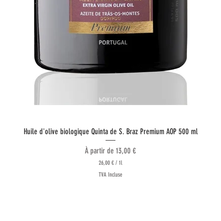
Aperçu rapide
Huile d'olive biologique Quinta de S. Braz Premium AOP 500 ml
Prix promotionnel
À partir de
13,00 €
26,00 €
/
1l
2
TVA Incluse
6
,
0
0
Suivez nous
€