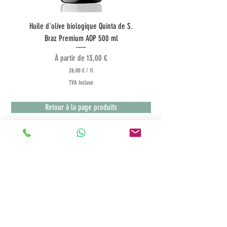
Huile d'olive biologique Quinta de S.
Huile d'olive Quinta do Co
Braz Premium AOP 500 ml
Prix promotionnel
À partir de
13,00 €
26,00 €
/
1l
2
TVA Incluse
6
,
0
Retour à la page produits
0
€
p
a
r
1
Termes & Conditions
L
i
Service client
t
r
Modes de paiement
e
Conditions de livraison
Echanges et retours