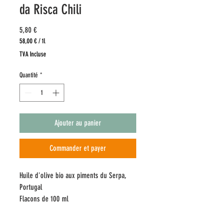
da Risca Chili
Prix
5,80 €
58,00 €
/
1l
58,00 €
TVA Incluse
pour
1
Quantité
*
Litre
Ajouter au panier
Commander et payer
Huile d'olive bio aux piments du Serpa,
Portugal
Flacons de 100 ml